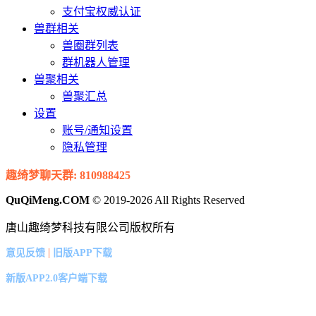
支付宝权威认证
兽群相关
兽圈群列表
群机器人管理
兽聚相关
兽聚汇总
设置
账号/通知设置
隐私管理
趣绮梦聊天群: 810988425
QuQiMeng.COM
© 2019-2026 All Rights Reserved
唐山趣绮梦科技有限公司版权所有
|
意见反馈
旧版APP下载
新版APP2.0客户端下载