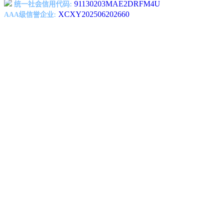
91130203MAE2DRFM4U
统一社会信用代码:
XCXY202506202660
AAA级信誉企业: