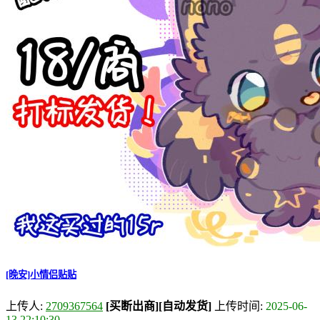
[晚安]小情侣贴贴
上传人:
2709367564
[买断出商]
[自动发货]
上传时间:
2025-06-
13 22:10:30