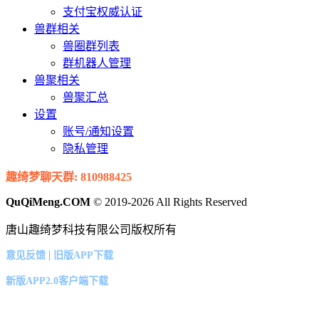
支付宝权威认证
兽群相关
兽圈群列表
群机器人管理
兽聚相关
兽聚汇总
设置
账号/通知设置
隐私管理
趣绮梦聊天群: 810988425
QuQiMeng.COM
© 2019-2026 All Rights Reserved
唐山趣绮梦科技有限公司版权所有
|
意见反馈
旧版APP下载
新版APP2.0客户端下载