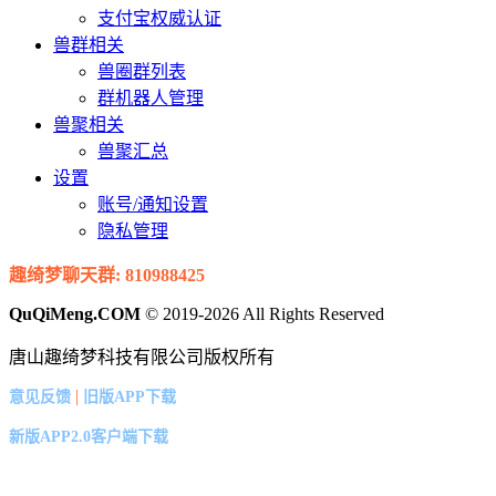
支付宝权威认证
兽群相关
兽圈群列表
群机器人管理
兽聚相关
兽聚汇总
设置
账号/通知设置
隐私管理
趣绮梦聊天群: 810988425
QuQiMeng.COM
© 2019-2026 All Rights Reserved
唐山趣绮梦科技有限公司版权所有
|
意见反馈
旧版APP下载
新版APP2.0客户端下载